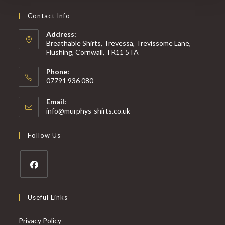
Contact Info
Address:
Breathable Shirts, Trevessa, Trevissome Lane,
Flushing, Cornwall, TR11 5TA
Phone:
07791 936 080
Email:
Opens
info@murphys-shirts.co.uk
in
your
Follow Us
application
Useful Links
Privacy Policy