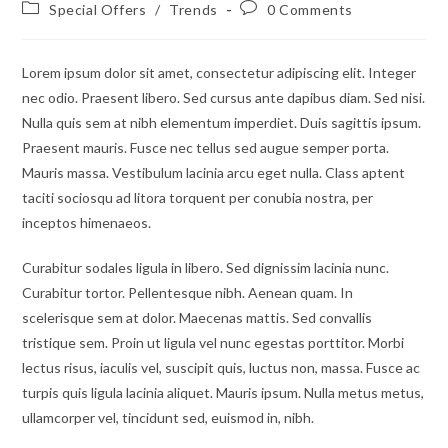
author:
published:
Post
Post
Special Offers
/
Trends
0 Comments
category:
comments:
Lorem ipsum dolor sit amet, consectetur adipiscing elit. Integer
nec odio. Praesent libero. Sed cursus ante dapibus diam. Sed nisi.
Nulla quis sem at nibh elementum imperdiet. Duis sagittis ipsum.
Praesent mauris. Fusce nec tellus sed augue semper porta.
Mauris massa. Vestibulum lacinia arcu eget nulla. Class aptent
taciti sociosqu ad litora torquent per conubia nostra, per
inceptos himenaeos.
Curabitur sodales ligula in libero. Sed dignissim lacinia nunc.
Curabitur tortor. Pellentesque nibh. Aenean quam. In
scelerisque sem at dolor. Maecenas mattis. Sed convallis
tristique sem. Proin ut ligula vel nunc egestas porttitor. Morbi
lectus risus, iaculis vel, suscipit quis, luctus non, massa. Fusce ac
turpis quis ligula lacinia aliquet. Mauris ipsum. Nulla metus metus,
ullamcorper vel, tincidunt sed, euismod in, nibh.