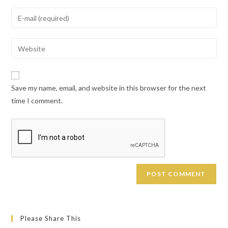
name
Enter
or
your
username
email
Enter
to
address
your
comment
to
website
comment
URL
Save my name, email, and website in this browser for the next
(optional)
time I comment.
Please Share This