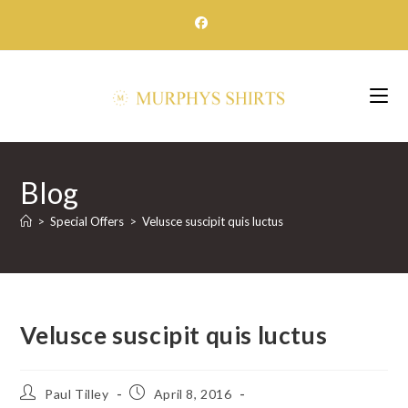
Skip
to
content
Blog
>
Special Offers
>
Velusce suscipit quis luctus
Velusce suscipit quis luctus
Post
Post
Paul Tilley
April 8, 2016