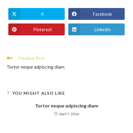
X
Facebook
Opens
Opens
in
in
a
a
new
new
Pinterest
LinkedIn
Opens
Opens
window
window
in
in
a
a
new
new
window
window
Read
Previous Post
more
Tortor neque adpiscing diam
articles
YOU MIGHT ALSO LIKE
Tortor neque adpiscing diam
April 7, 2016